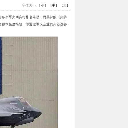
字体大小:
【小】
【中】
【大】
各个军火商实行排名斗劲，而美邦的《邦防
名原本极度简陋，即通过军火企业的火器设备