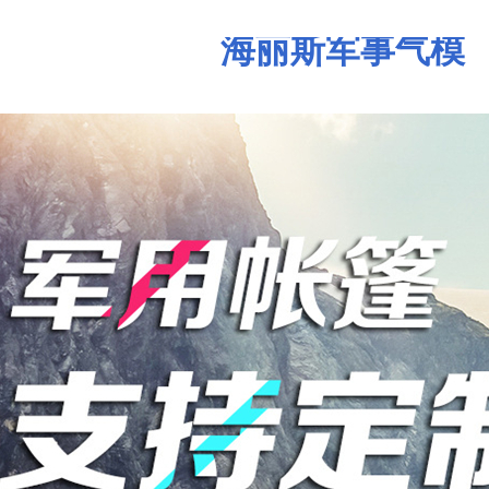
海丽斯军事气模