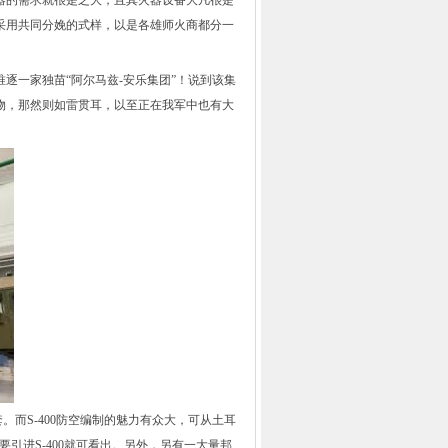
的需求就很是之大，且其火器设备大凡很是
采用共同分娩的式样，以是各雄师火商都分一
一家独苗“阿尔马兹-安乐集团”！说到该集
物，那然则如雷贯耳，以至正在我军中也有大
。而S-400防空编制的魅力有众大，可从土耳
要引进S-400就可看出。另外，另有一大量邦