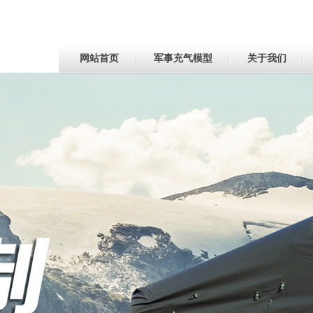
网站首页
军事充气模型
关于我们