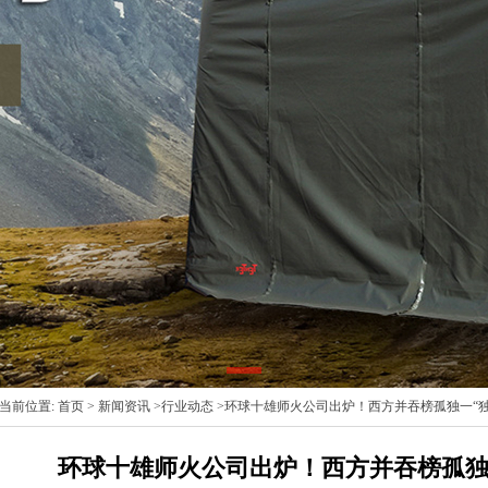
当前位置:
首页
>
新闻资讯
>
行业动态
>环球十雄师火公司出炉！西方并吞榜孤独一“独
环球十雄师火公司出炉！西方并吞榜孤独