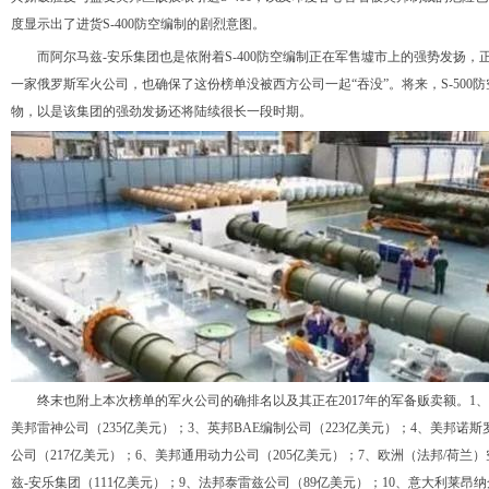
度显示出了进货S-400防空编制的剧烈意图。
而阿尔马兹-安乐集团也是依附着S-400防空编制正在军售墟市上的强势发扬，正
一家俄罗斯军火公司，也确保了这份榜单没被西方公司一起“吞没”。将来，S-500
物，以是该集团的强劲发扬还将陆续很长一段时期。
终末也附上本次榜单的军火公司的确排名以及其正在2017年的军备贩卖额。1、美
美邦雷神公司（235亿美元）；3、英邦BAE编制公司（223亿美元）；4、美邦诺斯
公司（217亿美元）；6、美邦通用动力公司（205亿美元）；7、欧洲（法邦/荷兰
兹-安乐集团（111亿美元）；9、法邦泰雷兹公司（89亿美元）；10、意大利莱昂