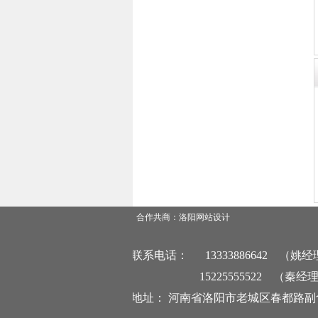
合作共商：
洛阳网站设计
联系电话： 13333886642 （姚经
152
25555522 （秦经
地址： 河南省洛阳市老城区春都路副