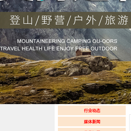
行业动态
媒体新闻