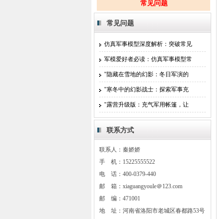
常见问题
常见问题
仿真军事模型深度解析：突破常见
军模爱好者必读：仿真军事模型常
"隐藏在雪地的幻影：冬日军演的
"寒冬中的幻影战士：探索军事充
"露营升级版：充气军用帐篷，让
联系方式
联系人：秦娇娇
手 机：
15225555522
电 话：
400-0379-440
邮 箱：xiaguangyoule＠123.com
邮 编：471001
地 址：河南省洛阳市老城区春都路53号